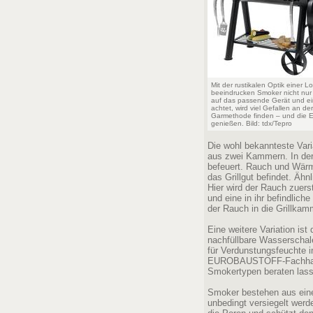
Mit der rustikalen Optik einer L
beeindrucken Smoker nicht nur 
auf das passende Gerät und ei
achtet, wird viel Gefallen an der
Garmethode finden – und die 
genießen. Bild: tdx/Tepro
Die wohl bekannteste Vari
aus zwei Kammern. In der
befeuert. Rauch und Wärm
das Grillgut befindet. Äh
Hier wird der Rauch zuers
und eine in ihr befindlich
der Rauch in die Grillkam
Eine weitere Variation ist
nachfüllbare Wasserschale,
für Verdunstungsfeuchte i
EUROBAUSTOFF-Fachhandel
Smokertypen beraten las
Smoker bestehen aus einem
unbedingt versiegelt wer