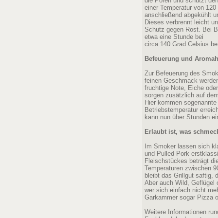
die Poren und schützt den
einer Temperatur von 120 
anschließend abgekühlt u
Dieses verbrennt leicht un
Schutz gegen Rost. Bei Ba
etwa eine Stunde bei
circa 140 Grad Celsius be
Befeuerung und Aromah
Zur Befeuerung des Smoke
feinen Geschmack werden 
fruchtige Note, Eiche od
sorgen zusätzlich auf dem
Hier kommen sogenannte 
Betriebstemperatur erreich
kann nun über Stunden ei
Erlaubt ist, was schmec
Im Smoker lassen sich kl
und Pulled Pork erstklass
Fleischstückes beträgt di
Temperaturen zwischen 90
bleibt das Grillgut saftig
Aber auch Wild, Geflügel 
wer sich einfach nicht m
Garkammer sogar Pizza o
Weitere Informationen r