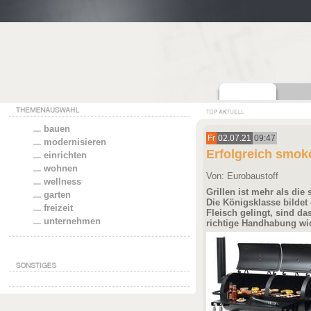
bauen
Fr
02.07.21
09:47
modernisieren
Erfolgreich smok
einrichten
wohnen
Von: Eurobaustoff
wellness
Grillen ist mehr als die 
garten
Die Königsklasse bildet
freizeit
Fleisch gelingt, sind d
unternehmen
richtige Handhabung wic