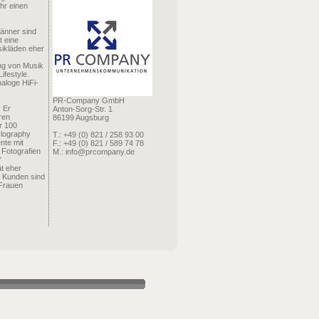
hr einen
änner sind
t eine
ikläden eher
ung von Musik
ifestyle.
aloge HiFi-
PR-Company GmbH
. Er
Anton-Sorg-Str. 1
ren
86199 Augsburg
er 100
ylography
T.: +49 (0) 821 / 258 93 00
nte mit
F.: +49 (0) 821 / 589 74 78
 Fotografien
M.: info@prcompany.de
“
ät eher
r Kunden sind
 Frauen