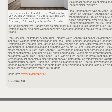
Viele besitzen noch nicht einmal me
Plattenspieler. Warum?
Das Phänomen ist typisch Mann. M
Eines der beliebtesten Motive: Die Vinylography
Jäger und Sammler. Schallplatten is
von Queen „A Night At The Opera“ aus dem Jahr
Männerdomäne. Frauen sind in Mus
1975 mit dem Rock-Meilenstein „Bohemian
selten anzutreffen. Wer eine große
Rhapsody“. Bild: vinylography.art/Gerd Schaller
Plattensammlung hat, hat viel Ahn
und ist ein cooler Typ. Längst geht es nicht mehr nur um die Musik, sondern auch um L
Platten im Regal sind zum Wohnaccessoire geworden, genauso wie die restaurierte an
Anlage.
Den Nerv der Zeit trifft der Augsburger Fotograf Gerd Schaller mit seiner Vinylography
inszeniert weltberühmte Schallplatten der Rock- und Popmusikgeschichte auf legendä
Plattenspielern von den 50er Jahren bis in die Anfänge der 90er. Mittlerweile hat er üb
Wandbilder in überdimensionalen Formaten von 45 bis 250 cm Breite erschaffen. „Vin
macht Männer glücklich“, sagt Schaller. „Sie verbinden oftmals sehr persönliche Mome
einem bestimmten Song, der sie ein Leben lang begleitet. Wenn sie die großformatigen
betrachten, weckt dies Erinnerungen. Es ist wie ein Film, der nur in ihrem Kopf abläuft.
Vinylography ist angesichts einer bemerkenswert detailgetreuen fotografischen Qualit
dokumentarische Kunst. Auch das kommt bei Männern gut an. Über 90 Prozent seine
Männer. Doch ist erst einmal der beste Platz in der Wohnung gefunden, sind auch die
begeistert. Vinylography wird zum Blickfang.
Mehr Info:
www.vinylography.art
<- Zurück zu: