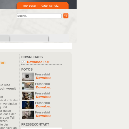
impressum
datenschutz
DOWNLOADS
den
Download PDF
FOTOS
Pressebild
Download
Pressebild
eld und
Download
 Doch womit
Pressebild
ner
Download
sik durch den
Pressebild
n verbinden
Download
g und
er guten
Pressebild
st, dass der
Download
ur zum Teil
arzen
te der
PRESSEKONTAKT
 gar nicht an.