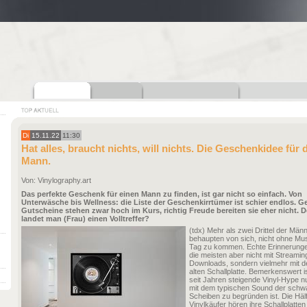
Di
15.11.22
11:30
Hat alles, braucht nichts, will nichts. Die Geschenkidee für 
Mann.
Von: Vinylography.art
Das perfekte Geschenk für einen Mann zu finden, ist gar nicht so einfach. Von
Unterwäsche bis Wellness: die Liste der Geschenkirrtümer ist schier endlos. G
Gutscheine stehen zwar hoch im Kurs, richtig Freude bereiten sie eher nicht.
landet man (Frau) einen Volltreffer?
(tdx) Mehr als zwei Drittel der Män
behaupten von sich, nicht ohne Mu
Tag zu kommen. Echte Erinnerunge
die meisten aber nicht mit Streamin
Downloads, sondern vielmehr mit d
alten Schallplatte. Bemerkenswert i
seit Jahren steigende Vinyl-Hype n
mit dem typischen Sound der schw
Scheiben zu begründen ist. Die Hälf
Vinylkäufer hören ihre Schallplatten