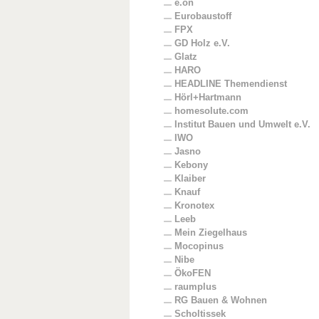
e.on
Eurobaustoff
FPX
GD Holz e.V.
Glatz
HARO
HEADLINE Themendienst
Hörl+Hartmann
homesolute.com
Institut Bauen und Umwelt e.V.
IWO
Jasno
Kebony
Klaiber
Knauf
Kronotex
Leeb
Mein Ziegelhaus
Mocopinus
Nibe
ÖkoFEN
raumplus
RG Bauen & Wohnen
Scholtissek