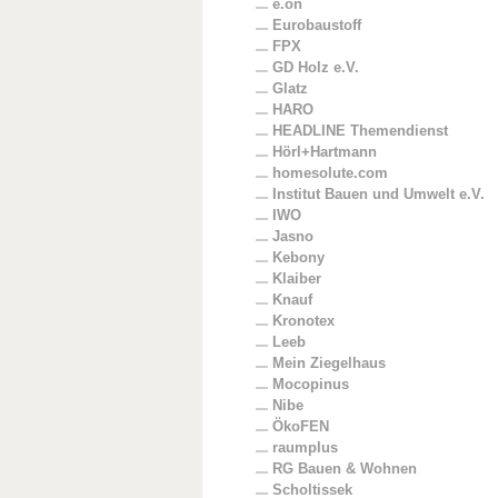
e.on
Eurobaustoff
FPX
GD Holz e.V.
Glatz
HARO
HEADLINE Themendienst
Hörl+Hartmann
homesolute.com
Institut Bauen und Umwelt e.V.
IWO
Jasno
Kebony
Klaiber
Knauf
Kronotex
Leeb
Mein Ziegelhaus
Mocopinus
Nibe
ÖkoFEN
raumplus
RG Bauen & Wohnen
Scholtissek